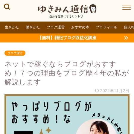
生きかた
働きかた
ブログ運営
おすすめ本
プロフィール
個人
【無料】雑記ブログ収益化講座
ブログ運営
ネットで稼ぐならブログがおすす
め！７つの理由をブログ歴４年の私が
解説します
2022年11月2日