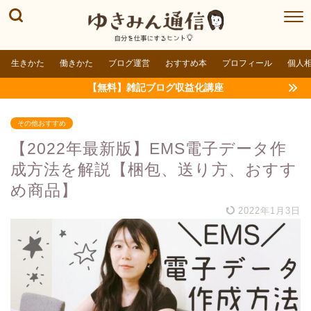
生きかた
働きかた
ブログ運営
おすすめ本
プロフィール
個人
【無料】雑記ブログ収益化講座
その他おすすめ
【2022年最新版】EMS電子データ作
成方法を解説【梱包、送り方、おすす
め商品】
2022年1月3日