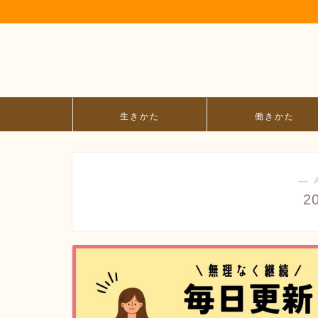
生きかた
働きかた
― 
2