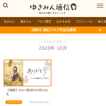
生きかた
働きかた
ブログ運営
おすすめ本
プロフィール
個人
【無料】雑記ブログ収益化講座
― ARCHIVES ―
2023年 10月
【感謝】Voicy配信500回のお
礼
2023年10月23日
その他おすすめ