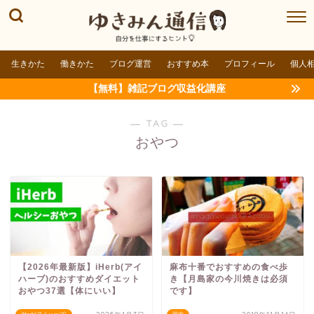
生きかた
働きかた
ブログ運営
おすすめ本
プロフィール
個人
【無料】雑記ブログ収益化講座
― TAG ―
おやつ
【2026年最新版】iHerb(アイ
麻布十番でおすすめの食べ歩
ハーブ)のおすすめダイエット
き【月島家の今川焼きは必須
おやつ37選【体にいい】
です】