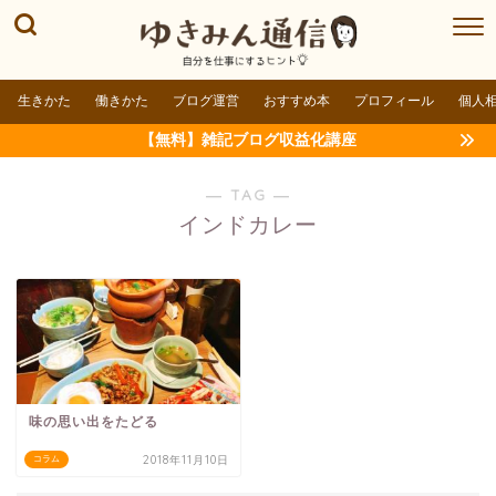
生きかた
働きかた
ブログ運営
おすすめ本
プロフィール
個人
【無料】雑記ブログ収益化講座
― TAG ―
インドカレー
味の思い出をたどる
2018年11月10日
コラム