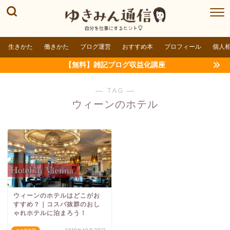
生きかた
働きかた
ブログ運営
おすすめ本
プロフィール
個人
【無料】雑記ブログ収益化講座
― TAG ―
ウィーンのホテル
ウィーンのホテルはどこがお
すすめ？｜コスパ抜群のおし
ゃれホテルに泊まろう！