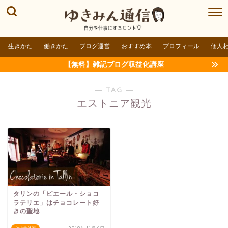
生きかた
働きかた
ブログ運営
おすすめ本
プロフィール
個人
【無料】雑記ブログ収益化講座
― TAG ―
エストニア観光
タリンの「ピエール・ショコ
ラテリエ」はチョコレート好
きの聖地