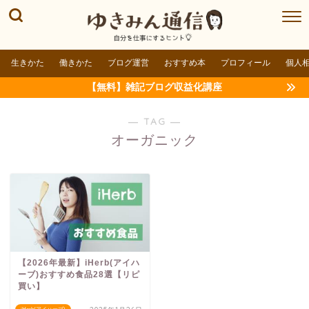
生きかた
働きかた
ブログ運営
おすすめ本
プロフィール
個人
【無料】雑記ブログ収益化講座
― TAG ―
オーガニック
【2026年最新】iHerb(アイハ
ーブ)おすすめ食品28選【リピ
買い】