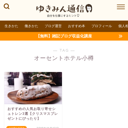
生きかた
働きかた
ブログ運営
おすすめ本
プロフィール
個人
【無料】雑記ブログ収益化講座
― TAG ―
オーセントホテル小樽
おすすめの人気お取り寄せシ
ュトレン3選【クリスマスプレ
ゼントにぴったり】