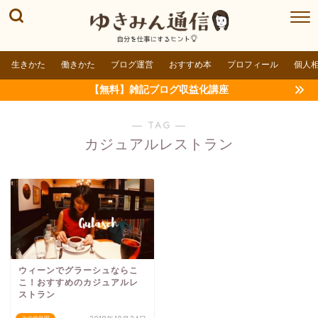
生きかた
働きかた
ブログ運営
おすすめ本
プロフィール
個人
【無料】雑記ブログ収益化講座
― TAG ―
カジュアルレストラン
ウィーンでグラーシュならこ
こ！おすすめのカジュアルレ
ストラン