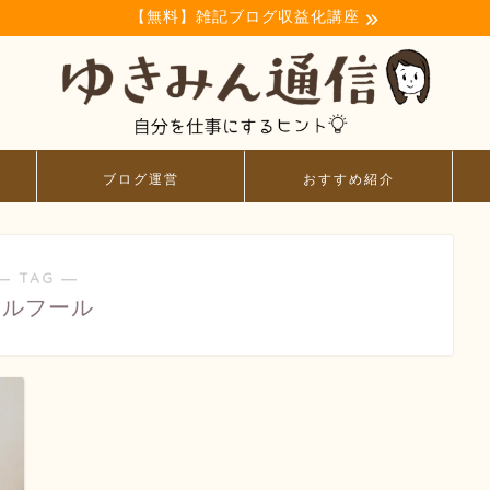
【無料】雑記ブログ収益化講座
ブログ運営
おすすめ紹介
― TAG ―
カルフール