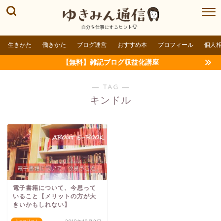
生きかた
働きかた
ブログ運営
おすすめ本
プロフィール
個人
【無料】雑記ブログ収益化講座
― TAG ―
キンドル
電子書籍について、今思って
いること【メリットの方が大
きいかもしれない】