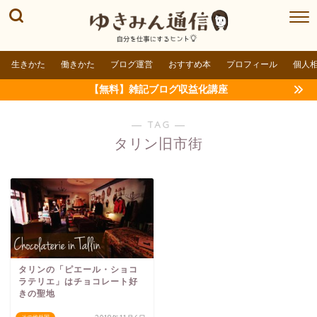
生きかた
働きかた
ブログ運営
おすすめ本
プロフィール
個人
【無料】雑記ブログ収益化講座
― TAG ―
タリン旧市街
タリンの「ピエール・ショコ
ラテリエ」はチョコレート好
きの聖地