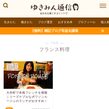
生きかた
働きかた
ブログ運営
おすすめ本
プロフィール
個人
【無料】雑記ブログ収益化講座
― TAG ―
フランス料理
大井町で本格フレンチを堪能
｜リーズナブルなポワソンル
ージュのランチがおすすめ！