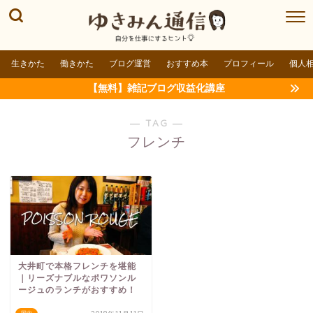
生きかた
働きかた
ブログ運営
おすすめ本
プロフィール
個人
【無料】雑記ブログ収益化講座
― TAG ―
フレンチ
大井町で本格フレンチを堪能
｜リーズナブルなポワソンル
ージュのランチがおすすめ！