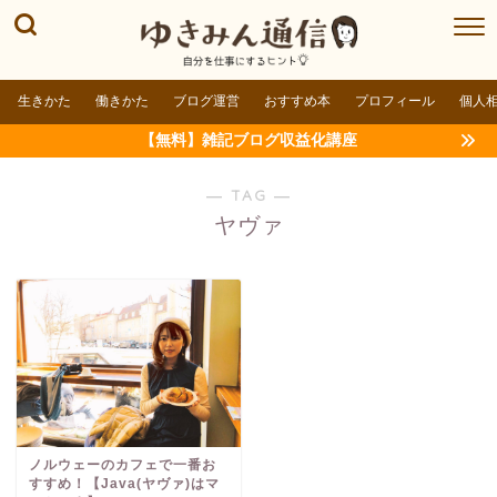
生きかた
働きかた
ブログ運営
おすすめ本
プロフィール
個人
【無料】雑記ブログ収益化講座
― TAG ―
ヤヴァ
ノルウェーのカフェで一番お
すすめ！【Java(ヤヴァ)はマ