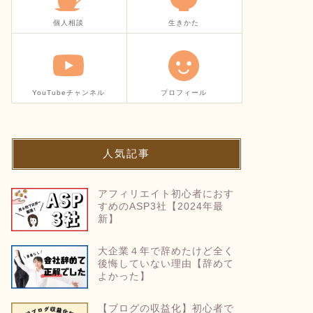
個人相談
生きかた
YouTubeチャンネル
プロフィール
人気記事
アフィリエイト初心者におす
すめのASP3社【2024年最
新】
大企業４年で辞めたけど全く
後悔していない理由【辞めて
よかった】
【ブログの収益化】初心者で