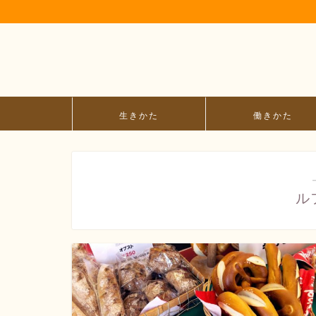
生きかた
働きかた
ル