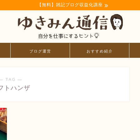
【無料】雑記ブログ収益化講座
ブログ運営
おすすめ紹介
― TAG ―
フトハンザ