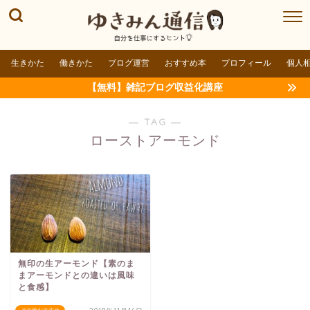
生きかた
働きかた
ブログ運営
おすすめ本
プロフィール
個人
【無料】雑記ブログ収益化講座
― TAG ―
ローストアーモンド
無印の生アーモンド【素のま
まアーモンドとの違いは風味
と食感】