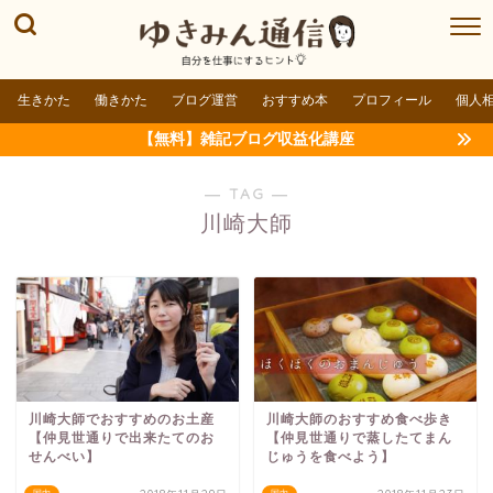
生きかた
働きかた
ブログ運営
おすすめ本
プロフィール
個人
【無料】雑記ブログ収益化講座
― TAG ―
川崎大師
川崎大師でおすすめのお土産
川崎大師のおすすめ食べ歩き
【仲見世通りで出来たてのお
【仲見世通りで蒸したてまん
せんべい】
じゅうを食べよう】