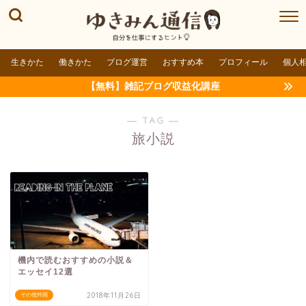
生きかた
働きかた
ブログ運営
おすすめ本
プロフィール
個人
【無料】雑記ブログ収益化講座
― TAG ―
旅小説
機内で読むおすすめの小説＆
エッセイ12選
2018年11月26日
その他外国