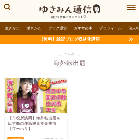
生きかた
働きかた
ブログ運営
おすすめ本
プロフィール
個人
【無料】雑記ブログ収益化講座
― TAG ―
海外転出届
【市役所訪問】海外転出届を
出す際の住民税＆年金事情
【ワーホリ】