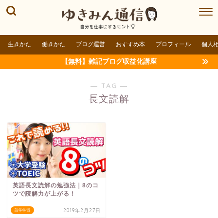
生きかた
働きかた
ブログ運営
おすすめ本
プロフィール
個人
【無料】雑記ブログ収益化講座
― TAG ―
長文読解
英語長文読解の勉強法｜8のコ
ツで読解力が上がる！
2019年2月27日
語学学習