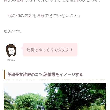
「代名詞の内
容を理解できていないこと」
なんです。
最初はゆっくりで大丈夫！
ゆきみん
英語長文読解のコツ⑤ 情景をイメージする