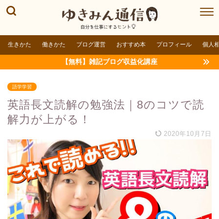
生きかた
働きかた
ブログ運営
おすすめ本
プロフィール
個人
【無料】雑記ブログ収益化講座
語学学習
英語長文読解の勉強法｜8のコツで読
解力が上がる！
2020年10月7日