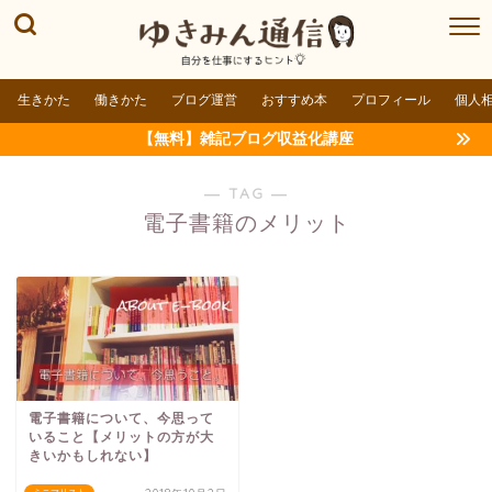
生きかた
働きかた
ブログ運営
おすすめ本
プロフィール
個人
【無料】雑記ブログ収益化講座
― TAG ―
電子書籍のメリット
電子書籍について、今思って
いること【メリットの方が大
きいかもしれない】