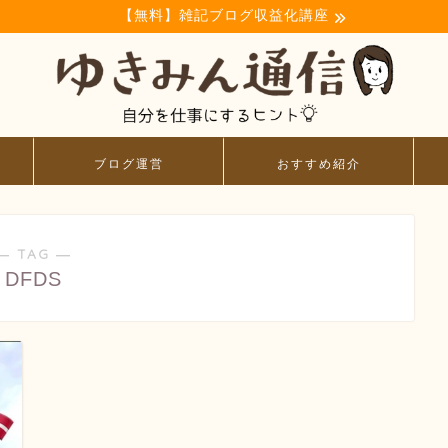
【無料】雑記ブログ収益化講座
ブログ運営
おすすめ紹介
― TAG ―
DFDS