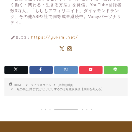
く働く・関わる・生きる方法」を発信。YouTube登録者
数3万人。「もしもアフィリエイト」ダイヤモンドラン
ク、その他ASP2社で同等成果継続中。Voicyパーソナリ
ティ。
https://yukimi.net/
BLOG：
HOME
ライフスタイル
足底筋膜炎
足の裏(土踏まず)がピリピリするのは足底筋膜炎【原因を考える】