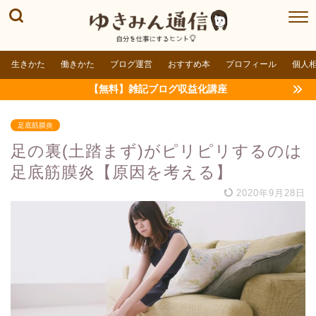
生きかた
働きかた
ブログ運営
おすすめ本
プロフィール
個人
【無料】雑記ブログ収益化講座
足底筋膜炎
足の裏(土踏まず)がピリピリするのは
足底筋膜炎【原因を考える】
2020年9月28日