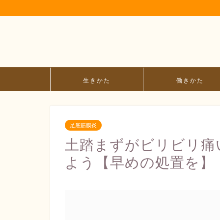
生きかた
働きかた
足底筋膜炎
土踏まずがビリビリ痛
よう【早めの処置を】