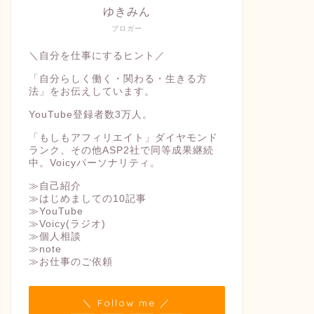
ゆきみん
ブロガー
＼自分を仕事にするヒント／
「自分らしく働く・関わる・生きる方
法」をお伝えしています。
YouTube登録者数3万人。
「もしもアフィリエイト」ダイヤモンド
ランク、その他ASP2社で同等成果継続
中。Voicyパーソナリティ。
≫自己紹介
≫はじめましての10記事
≫YouTube
≫Voicy(ラジオ)
≫個人相談
≫note
≫お仕事のご依頼
＼ Follow me ／