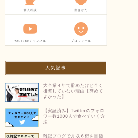
個人相談
生きかた
YouTubeチャンネル
プロフィール
人気記事
大企業４年で辞めたけど全く
後悔していない理由【辞めて
よかった】
【実証済み】Twitterのフォロ
ワー数1000人で食べていく方
法
雑記ブログで月収６桁を目指