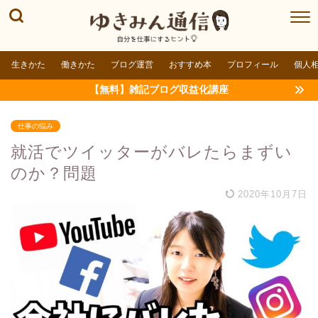
生きかた
働きかた
ブログ運営
おすすめ本
プロフィール
個人
【無料】雑記ブログ収益化講座
仕事の悩み
就活でツイッターがバレたらまずい
のか？問題
2020年10月7日