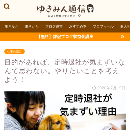
生きかた
働きかた
ブログ運営
おすすめ本
プロフィール
個人
【無料】雑記ブログ収益化講座
仕事の悩み
目的があれば、定時退社が気まずいな
んて思わない。やりたいことを考え
よう！
2020年7月15日