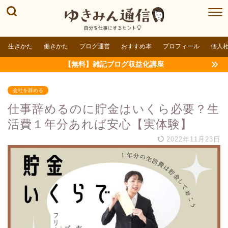
生きかた
働きかた
ブログ運営
おすすめ本
プロフィール
個人
【無料】雑記ブログ収益化講座
会社を辞める
仕事辞めるのに貯金はいくら必要？生
活費１年分あれば安心【実体験】
2022年11月23日