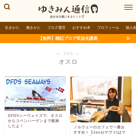
生きかた
働きかた
ブログ運営
おすすめ本
プロフィール
個人
【無料】雑記ブログ収益化講座
― TAG ―
オスロ
DFDSシーウェイズで、オスロ
からコペンハーゲンまで船旅
したよ！
ノルウェーのカフェで一番お
すすめ！【Java(ヤヴァ)はマ