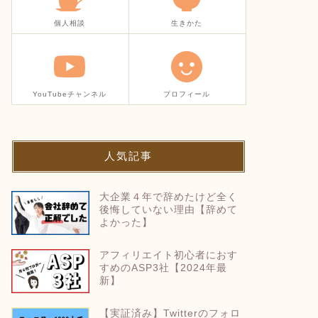
個人相談
生きかた
YouTubeチャンネル
プロフィール
人気記事
大企業４年で辞めたけど全く
後悔していない理由【辞めて
よかった】
アフィリエイト初心者におす
すめのASP3社【2024年最
新】
【実証済み】Twitterのフォロ