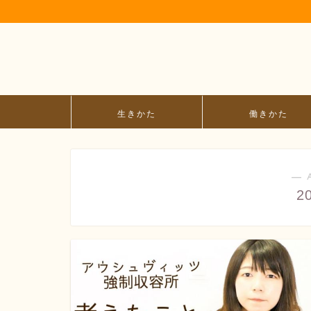
生きかた
働きかた
― 
2