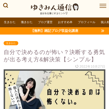
生きかた
働きかた
ブログ運営
おすすめ本
プロフィール
個人
【無料】雑記ブログ収益化講座
生きかた
自分で決めるのが怖い？決断する勇気
が出る考え方&解決策【シンプル】
2022年10月27日