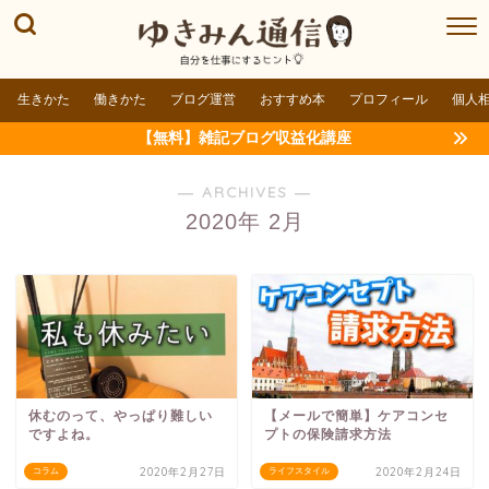
生きかた
働きかた
ブログ運営
おすすめ本
プロフィール
個人
【無料】雑記ブログ収益化講座
― ARCHIVES ―
2020年 2月
休むのって、やっぱり難しい
【メールで簡単】ケアコンセ
ですよね。
プトの保険請求方法
2020年2月27日
2020年2月24日
コラム
ライフスタイル