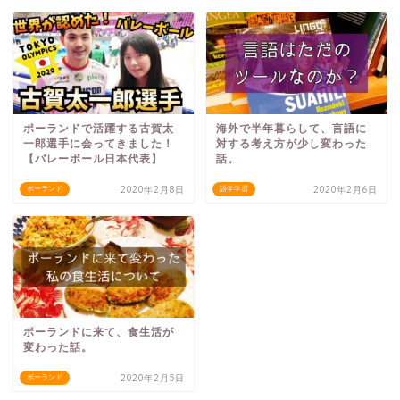
ポーランドで活躍する古賀太
海外で半年暮らして、言語に
一郎選手に会ってきました！
対する考え方が少し変わった
【バレーボール日本代表】
話。
2020年2月8日
2020年2月6日
ポーランド
語学学習
ポーランドに来て、食生活が
変わった話。
2020年2月5日
ポーランド